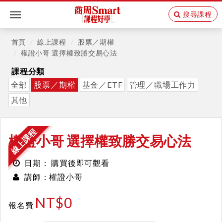
搜尋課程
Toggle
navigation
首頁
線上課程
股票／期權
權證小哥 選擇權致勝交易心法
課程分類
全部
股票／期權
基金／ETF
管理／職場工作力
其他
線上課程
權證小哥 選擇權致勝交易心法
購買後即可觀看
日期：
權證小哥
講師：
NT$0
報名費