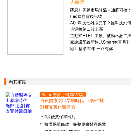
大趨勢
降息》勞動市場降溫＋通膨可控
Fed降息背後訊號
AI》科技七雄漲完了？從科技到
備迎接第二波上漲
主動式ETF》主動、被動不必二
家建議配置新模式Smart智富月
顧》精彩27年 一路有你！
精彩前期
Smart智富月刊第
253
期
自費醫療支出暴增時代 6條件挑
對實支實付醫療險
5張優質保單出列
搞懂保單條款 完整規畫醫療保障