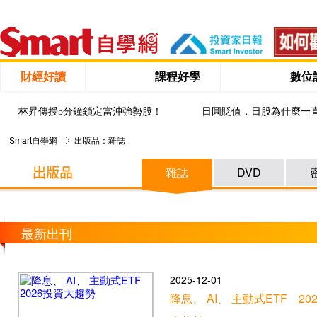
財經好讀
課程好學
數位
林昇傳授5分鐘鎖定當沖強勢股！
日圓貶值，日股為什麼一
Smart自學網
出版品：雜誌
雜誌
DVD
最新出刊
2025-12-01
降息、 AI、 主動式ETF 20