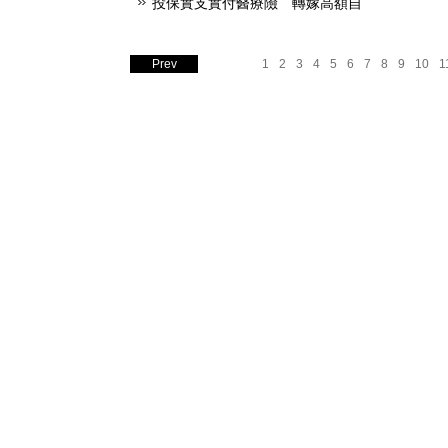
投保實支實付醫療險 轉嫁高額自
Prev
1
2
3
4
5
6
7
8
9
10
1