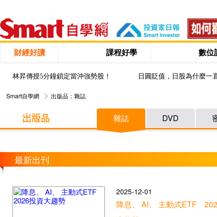
財經好讀
課程好學
數位
林昇傳授5分鐘鎖定當沖強勢股！
日圓貶值，日股為什麼一
Smart自學網
出版品：雜誌
雜誌
DVD
最新出刊
2025-12-01
降息、 AI、 主動式ETF 20