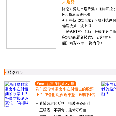
大趨勢
降息》勞動市場降溫＋通膨可控
Fed降息背後訊號
AI》科技七雄漲完了？從科技到
備迎接第二波上漲
主動式ETF》主動、被動不必二
家建議配置新模式Smart智富月
顧》精彩27年 一路有你！
精彩前期
Smart智富月刊第
261
期
為什麼你常常套牢在財報佳的股票
上？ 學會財報倒過來想 5年賺4倍
看懂頭肩頂反轉 賺波段修正財
王瑞霞：不要貪，錢才守得住