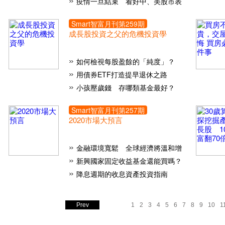
疫情一旦結束 看好中、美股市表
Smart智富月刊第
259
期
成長股投資之父的危機投資學
如何檢視每股盈餘的「純度」？
用債券ETF打造提早退休之路
小孩壓歲錢 存哪類基金最好？
Smart智富月刊第
257
期
2020市場大預言
金融環境寬鬆 全球經濟將溫和增
新興國家固定收益基金還能買嗎？
降息週期的收息資產投資指南
Prev
1
2
3
4
5
6
7
8
9
10
1