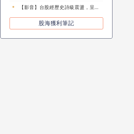
【影音】台股經歷史詩級震盪，呈現
極端探底後強彈（2026-08-04）
股海獲利筆記