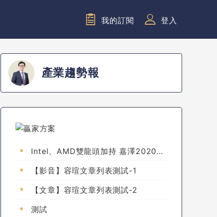
我的訂閱
登入
產業趨勢報
Intel、AMD雙龍頭加持 嘉澤2020年
營收成長維持雙位數(測試)
【影音】容瑄文章列表測試-1
【文章】容瑄文章列表測試-2
測試