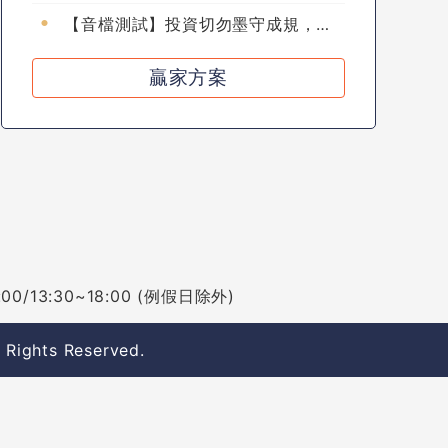
【音檔測試】投資切勿墨守成規，具
備新思維才能與時俱進！
贏家方案
/13:30~18:00 (例假日除外)
l Rights Reserved.