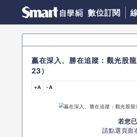
數位訂閱
贏在深入、勝在追蹤：觀光股龍頭
23）
+A
-A
若您
請點選頁面