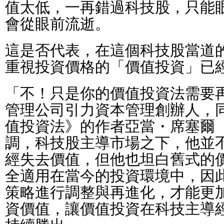
值太低，一再錯過科技股，只能
會從眼前流逝。
這是否代表，在這個科技股當道
重視投資價格的「價值投資」已
「不！只是你的價值投資法需要
管理公司引力資本管理創辦人，
值投資法》的作者亞當・席塞爾（Ada
調，科技股主導市場之下，他並
經失去價值，但他也坦白舊式的
全適用在當今的投資環境中，因
策略進行調整與再進化，才能更
資價值，讓價值投資在科技主導