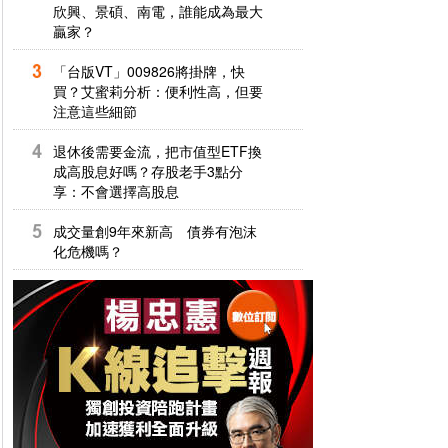
欣興、景碩、南電，誰能成為最大
贏家？
「台版VT」009826將掛牌，快
買？艾蜜莉分析：便利性高，但要
注意這些細節
退休後需要金流，把市值型ETF換
成高股息好嗎？存股老手3點分
享：不會選擇高股息
成交量創9年來新高 債券有泡沫
化危機嗎？