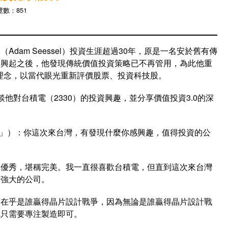
覽數：851
dam Seessel）投資生涯超過30年，原是一名安於舊有傳
濟興起之後，他發現傳統價值投資策略已不再管用，為此他重
新理念，以當代眼光重新評價股票、投資科技股。
他對台積電（2330）的投資興趣，並分享價值投資3.0的深
」）：你這次來台灣，有發現什麼你感興趣，值得投資的公
常優秀，堪稱完美。我一直很喜歡台積電，但直到這次來台灣
多強大的公司。
須在乎是誰贏得晶片設計戰爭，因為無論是誰贏得晶片設計戰
電只需要專注製造即可。