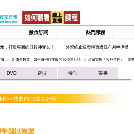
數位訂閱
熱門課程
0元，打造專屬的日報神隊友！
外資終止連賣轉買逢低布局半導體
 期
新價值投資 如何擁抱科技股的10倍速行情
台積電獲「客戶信任」 競
DVD
密技
特刊
叢書
擁抱科技股的10倍速行情
優勢難以複製