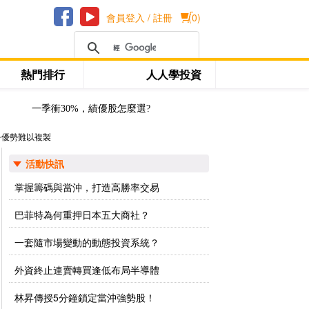
會員登入 / 註冊
(
0
)
熱門排行
人人學投資
一季衝30%，績優股怎麼選?
爭優勢難以複製
活動快訊
掌握籌碼與當沖，打造高勝率交易
巴菲特為何重押日本五大商社？
一套隨市場變動的動態投資系統？
外資終止連賣轉買逢低布局半導體
林昇傳授5分鐘鎖定當沖強勢股！