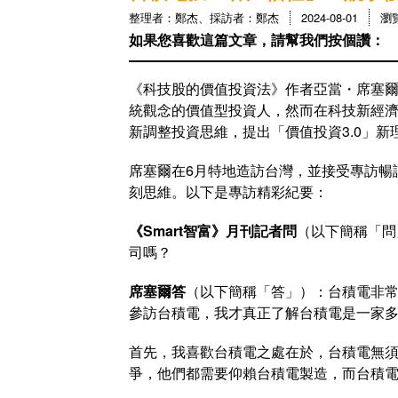
整理者：鄭杰、採訪者：鄭杰
2024-08-01
瀏
如果您喜歡這篇文章，請幫我們按個讚：
《科技股的價值投資法》作者亞當・席塞爾（A
統觀念的價值型投資人，然而在科技新經
新調整投資思維，提出「價值投資3.0」
席塞爾在6月特地造訪台灣，並接受專訪暢談
刻思維。以下是專訪精彩紀要：
《Smart智富》月刊記者問
（以下簡稱「問
司嗎？
席塞爾答
（以下簡稱「答」）：台積電非
參訪台積電，我才真正了解台積電是一家
首先，我喜歡台積電之處在於，台積電無
爭，他們都需要仰賴台積電製造，而台積