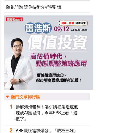
陪跑開跑 讓你技術分析學到懂
熱門文章排行區
拆解鴻海獲利！靠併購把製造底氣
煉成AI護城河，今年EPS上看「這
數字」
ABF載板需求爆發，「載板三雄」