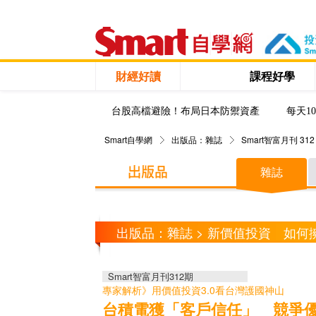
財經好讀
課程好學
台股高檔避險！布局日本防禦資產
每天1
Smart自學網
出版品：雜誌
Smart智富月刊 312
雜誌
出版品：雜誌 > 新價值投資 如何
Smart智富月刊312期
專家解析》用價值投資3.0看台灣護國神山
台積電獲「客戶信任」 競爭