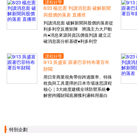
課程好學
8/23 楊忠憲 判讀消息面 破解新聞
與股價的落差 直播班
判讀消息面 破解新聞與股價的落差從
利多利空反應矩陣 辨識主力大戶動
向●消息來源與資訊價值判讀 建立正
確消息面分析基礎●利多利空
課程好學
9/13 吳盛富 跟著巴菲特布署百年
財閥
用日常商業視角帶你跨過匯率、特殊
稅負與工具選擇的日本市場迷思課程
核心｜3大維度建構全球防禦系統◆
解密跨國財閥底層獲利邏輯用最白
特別企劃