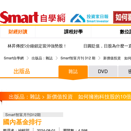
財經好讀
課程好學
數位
林昇傳授5分鐘鎖定當沖強勢股！
日圓貶值，日股為什麼一
Smart自學網
出版品：雜誌
Smart智富月刊 312 期
新價值投資 如何
雜誌
DVD
出版品：雜誌 > 新價值投資 如何擁抱科技股的10
Smart智富月刊312期
國內基金排行
整理者：編輯部
2024-08-01
瀏覽數：4,598