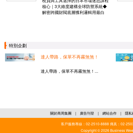
稅負與工具選擇的日本市場迷思課程
核心｜3大維度建構全球防禦系統◆
解密跨國財閥底層獲利邏輯用最白
特別企劃
達人帶路，保單不再霧煞煞！
達人帶路，保單不再霧煞煞！...
關於商周集團
｜
廣告刊登
｜
網站合作
｜
隱私
客戶服務專線：02-2510-8888 傳真：02-2503
Copyright © 2026 Business Weekl