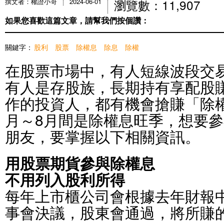
瀏覽數：11,907
撰文者：權證小哥
2024-06-01
如果您喜歡這篇文章，請幫我們按個讚：
關鍵字：
股利
股票
除權息
除息
除權
在股票市場中，有人短線波段交
有人是存股族，長期持有享配股
作的投資人，都有機會搶賺「除
月～8月間是除權息旺季，想要
朋友，要掌握以下相關資訊。
用股票期貨參與除權息
不用列入股利所得
每年上市櫃公司會根據去年財報
事會決議，股東會通過，將所賺