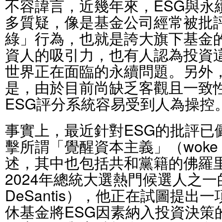
不容諱言，近幾年來，ESG與永
多質疑，像是基金公司經常被批
綠」行為，也就是誇大旗下基金的
資人的吸引力，也有人認為投資
世界正在面臨的永續問題。另外
是，由於目前尚缺乏客觀且一致
ESG評分系統容易受到人為操控
事實上，最近針對ESG的批評已
擊所謂「覺醒資本主義」（woke ca
述，其中也包括共和黨籍的佛羅
2024年總統大選熱門候選人之一
DeSantis），他正在試圖提
休基金將ESG因素納入投資決策