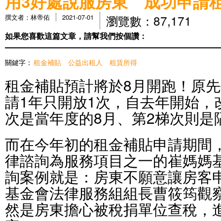
用3好處說服房東 成功申請
瀏覽數：87,171
撰文者：林帝佑
2021-07-01
如果您喜歡這篇文章，請幫我們按個讚：
關鍵字：
租金補貼
公益出租人
租賃所得
租金補貼預計將於8月開跑！原
請1年只開放1次，自去年開始，
次是當年度的8月、第2梯次則是
而在今年初的租金補貼申請期間
律諮詢為服務項目之一的崔媽媽
詢案例就是：房東不願意讓房客
基金會法律服務組組長曹筱筠觀
然是房東擔心被稅捐單位查稅，