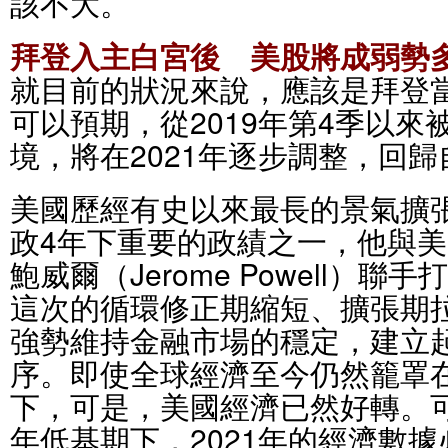
該不大。
拜登入主白宮後 美股將成弱勢
就目前的狀況來說，應該是拜登
可以預期，從2019年第4季以
境，將在2021年逐步調整，回
美國歷經有史以來最長的景氣擴
政4年下重要的政績之一，他與美
鮑威爾（Jerome Powell）
這次的循環修正期縮短、擴張期
強勢維持金融市場的穩定，建立
序。即使全球經濟至今仍然籠罩
下，可是，美國經濟已然好轉。可
年低基期下，2021年的經濟數