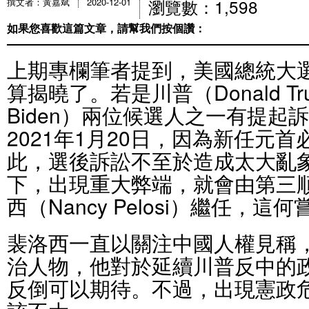
瀏覽數：1,598
撰文者：黃嘉斌
2020-12-01
如果您喜歡這篇文章，請幫我們按個讚：
上期專欄筆者提到，美國總統大
算揭曉了。若是川普（Donald Tr
Biden）兩位候選人之一有提起
2021年1月20日，因為新任元
此，選後訴訟不至於造成太大亂
下，出現重大弊端，就會由第三
西（Nancy Pelosi）繼任，
裴洛西一直以關注中國人權見稱
治人物，他對於延續川普反中的
反倒可以期待。不過，出現憲政