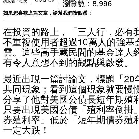
瀏覽數：8,996
撰文者：強大
2020-07-01
如果您喜歡這篇文章，請幫我們按個讚：
在投資的路上，「三人行，必有
不重複使用者超過10萬人的強基
雲。這些高手藏民間的基金達人
有令人意想不到的觀點與啟發。
最近出現一篇討論文，標題「20
共同現象；看到這個現象就要慢
分享了他對美國公債長短年期殖
只要出現美國公債「殖利率倒掛
券殖利率」低於「短年期債券殖
一定大跌！