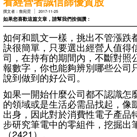
看經營者誠信篩優質股
撰文者：詹宛霓
2017-11-25
如果您喜歡這篇文章，請幫我們按個讚：
如何和凱文一樣，挑出不管漲跌
訣很簡單，只要選出經營人值得
司，在持有的期間內，不斷對照
報數字，你也能夠辨別哪些公司
說到做到的好公司。
如果一開始什麼公司都不認識怎
的領域或是生活必需品找起，像
出身，因此對於消費性電子產品
步研究筆電中的零組件，挖掘出
（2421）。